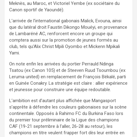
Meknès, au Maroc, et Victoriel Yembe (ex sociétaire du
Canon sportif de Yaoundé).
L’arrivée de l’international gabonais Malick, Evouna, ainsi
que du latéral droit Faustin Dikongo Mouéyi, en provenance
de Lambaréné AC, renforcent encore un groupe qui
comptera aussi sur la promotion de jeunes formés au
club, tels qu’Alix Christ Mpili Oyombo et Mickenn Mpikali
Yami.
On note enfin les arrivées du portier Perrauld Ndinga
Tsatou (ex Canon 105) et de Steeven Ruud Tsoumbou (ex
Leruma united) en remplacement de François Békalé, parti
en Guinée Conakry. La stratégie est claire : allier expérience
et jeunesse pour construire une équipe redoutable.
L’ambition est d’autant plus affichée que Mangasport
s’apprête à défendre les couleurs gabonaises sur la scène
continentale. Opposés à Rahimo FC du Burkina Faso lors
du premier tour préliminaire de la Ligue des champions
CAF (19-21 septembre à l’aller, 26-28 au retour), les
champions en titre veulent frapper fort dès leur entrée en