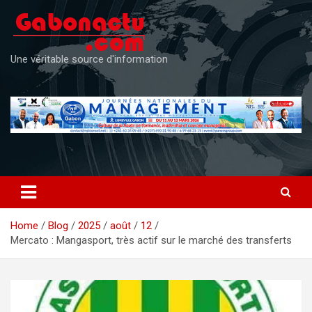
Skip
to
content
Une véritable source d'information
Home
Blog
2025
août
12
Mercato : Mangasport, très actif sur le marché des transferts