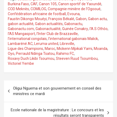
Burkina Faso
,
CAF
,
Canon 105
,
Canon sportif de Yaoundé
,
COD Meknès
,
COMILOG
,
Compagnie minière de l’Ogooué
,
Confédération africaine de football
,
Evouna
,
Faustin Dikongo Mouéyi
,
François Békalé
,
Gabon
,
Gabon actu
,
gabon actualité
,
Gabon actualités
,
Gabonactu
,
Gabonactu.com
,
Gabonactualité
,
Guinée Conakry
,
l’A.S Othôo
,
l’AS Mangasport
,
l’Inter Club de Brazzaville
,
l’international congolais
,
l’international gabonais Malick
,
Lambaréné AC
,
Leruma united
,
Libreville
,
Ligue des Champions
,
Maroc
,
Mickenn Mpikali Yami
,
Moanda
,
Oyo
,
Perrauld Ndinga Tsatou
,
Rahimo FC
,
Roxavy Duch Likibi Tsoumou
,
Steeven Ruud Tsoumbou
,
Victoriel Yembe
Navigation
Oligui Nguema et son gouvernement en conseil des
de
ministres ce mardi
l’article
Ecole nationale de la magistrature : Le concours et les
résultats seront transparents