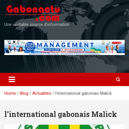
Skip
to
content
Une véritable source d'information
Home
Blog
Actualités
l’international gabonais Malick
l’international gabonais Malick