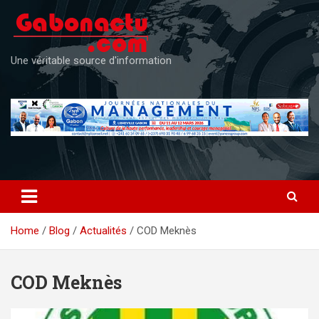
Skip
to
content
Une véritable source d'information
Home
Blog
Actualités
COD Meknès
COD Meknès