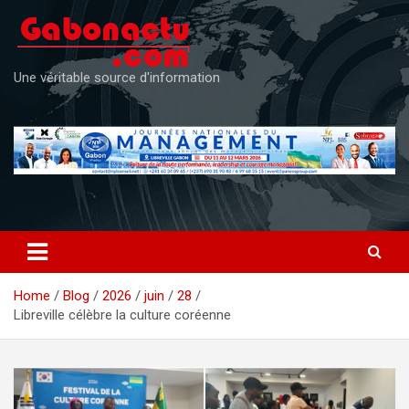
Skip
to
content
Une véritable source d'information
Home
Blog
2026
juin
28
Libreville célèbre la culture coréenne