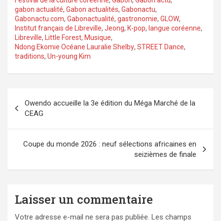
gabon actualité
,
Gabon actualités
,
Gabonactu
,
Gabonactu.com
,
Gabonactualité
,
gastronomie
,
GLOW
,
Institut français de Libreville
,
Jeong
,
K-pop
,
langue coréenne
,
Libreville
,
Little Forest
,
Musique
,
Ndong Ekomie Océane Lauralie Shelby
,
STREET Dance
,
traditions
,
Un-young Kim
Navigation
Owendo accueille la 3e édition du Méga Marché de la
de
CEAG
l’article
Coupe du monde 2026 : neuf sélections africaines en
seizièmes de finale
Laisser un commentaire
Votre adresse e-mail ne sera pas publiée.
Les champs