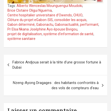
Tags:
Alberto Wenceslas Mounguengui Moudoki
,
Brice Clotaire Oligui Nguema
,
Centre hospitalier universitaire d’Owendo
,
CHUO
,
Clôture du projet eGabon-SIS
,
consolider les acquis
,
Gabon déterminé
,
Gabonactu
,
Gabonactualité
,
performant
,
Pr Elsa Nkana Joséphine Ayo épouse Bivigou
,
projet de digitalisation
,
système d’information de santé
,
système sanitaire
Navigation
Fabrice Andjoua serait à la tête d’une grosse fortune à
de
Dubaï
l’article
Nzeng-Ayong Dragages : des habitants confrontés à
des vols de compteurs d’eau
Laisser un commentaire