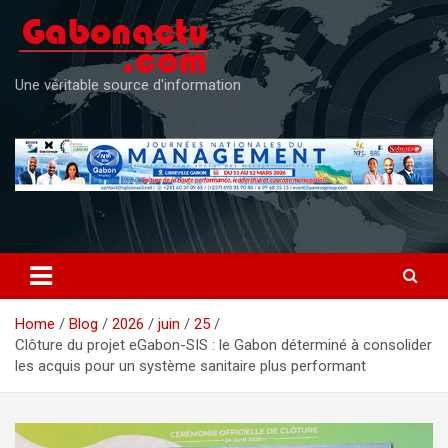
Skip
to
content
Une véritable source d'information
Home
Blog
2026
juin
25
Clôture du projet eGabon-SIS : le Gabon déterminé à consolider
les acquis pour un système sanitaire plus performant