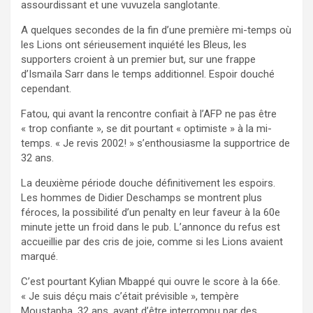
assourdissant et une vuvuzela sanglotante.
A quelques secondes de la fin d’une première mi-temps où
les Lions ont sérieusement inquiété les Bleus, les
supporters croient à un premier but, sur une frappe
d’Ismaïla Sarr dans le temps additionnel. Espoir douché
cependant.
Fatou, qui avant la rencontre confiait à l’AFP ne pas être
« trop confiante », se dit pourtant « optimiste » à la mi-
temps. « Je revis 2002! » s’enthousiasme la supportrice de
32 ans.
La deuxième période douche définitivement les espoirs.
Les hommes de Didier Deschamps se montrent plus
féroces, la possibilité d’un penalty en leur faveur à la 60e
minute jette un froid dans le pub. L’annonce du refus est
accueillie par des cris de joie, comme si les Lions avaient
marqué.
C’est pourtant Kylian Mbappé qui ouvre le score à la 66e.
« Je suis déçu mais c’était prévisible », tempère
Moustapha, 32 ans, avant d’être interrompu par des