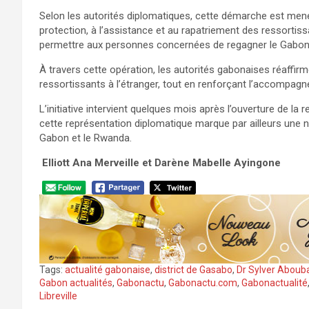
Selon les autorités diplomatiques, cette démarche est mené
protection, à l’assistance et au rapatriement des ressortissa
permettre aux personnes concernées de regagner le Gabon 
À travers cette opération, les autorités gabonaises réaffir
ressortissants à l’étranger, tout en renforçant l’accomp
L’initiative intervient quelques mois après l’ouverture de la
cette représentation diplomatique marque par ailleurs une 
Gabon et le Rwanda.
‎
Elliott Ana Merveille et Darène Mabelle Ayingone
Tags:
actualité gabonaise
,
district de Gasabo
,
Dr Sylver Abou
Gabon actualités
,
Gabonactu
,
Gabonactu.com
,
Gabonactualité
Libreville