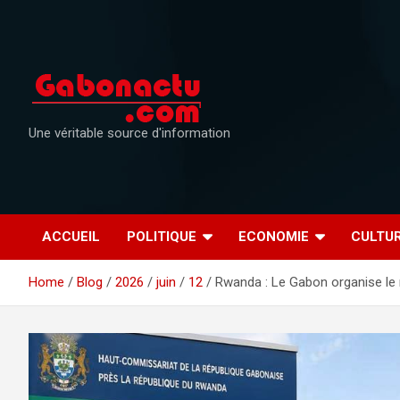
Skip
to
content
Une véritable source d'information
ACCUEIL
POLITIQUE
ECONOMIE
CULTU
Home
Blog
2026
juin
12
Rwanda : Le Gabon organise le r