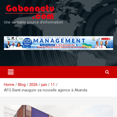
Skip
to
content
Une véritable source d'information
Home
Blog
2026
juin
11
AFG Bank inaugure sa nouvelle agence à Akanda