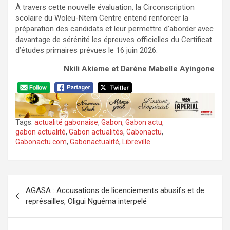
À travers cette nouvelle évaluation, la Circonscription
scolaire du Woleu-Ntem Centre entend renforcer la
préparation des candidats et leur permettre d’aborder avec
davantage de sérénité les épreuves officielles du Certificat
d’études primaires prévues le 16 juin 2026.
Nkili Akieme et Darène Mabelle Ayingone
Tags:
actualité gabonaise
,
Gabon
,
Gabon actu
,
gabon actualité
,
Gabon actualités
,
Gabonactu
,
Gabonactu.com
,
Gabonactualité
,
Libreville
Navigation
AGASA : Accusations de licenciements abusifs et de
de
représailles, Oligui Nguéma interpelé
l’article