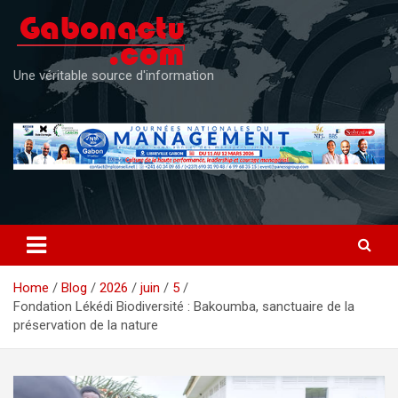
Skip
to
content
Une véritable source d'information
Home
Blog
2026
juin
5
Fondation Lékédi Biodiversité : Bakoumba, sanctuaire de la
préservation de la nature