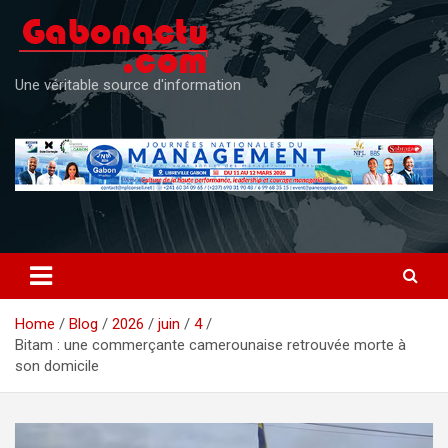
Skip
to
content
Une véritable source d'information
Home
Blog
2026
juin
4
Bitam : une commerçante camerounaise retrouvée morte à
son domicile