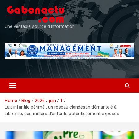
Skip
to
content
Une véritable source d'information
Home
Blog
2026
juin
1
Lait infantile périmé : un réseau clandestin démantelé à
Libreville, des milliers d’enfants potentiellement exposés