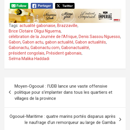
Tags:
actualité gabonaise
,
Brazzaville
,
Brice Clotaire Oligui Nguema
,
célébration de la Journée de l’Afrique
,
Denis Sassou Nguesso
,
Gabon
,
Gabon actu
,
gabon actualité
,
Gabon actualités
,
Gabonactu
,
Gabonactu.com
,
Gabonactualité
,
président congolais
,
Président gabonais
,
Selma Malika Haddadi
Navigation
Moyen-Ogooué : l’UDB lance une vaste offensive
de
politique pour s’implanter dans tous les quartiers et
l’article
villages de la province
Ogooué-Maritime : quatre marins portés disparus après
le naufrage d’un remorqueur au large de Gamba