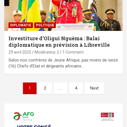
DIPLOMATIE
POLITIQUE
Investiture d’Oligui Nguéma : Balai
diplomatique en prévision à Libreville
29 avril 2025
Modérateur 2
1 Comment
Selon nos confrères de Jeune Afrique, pas moins de seize
(16) Chefs d’Etat et dirigeants africains…
Pagination
1
2
…
4
Next
des
publications