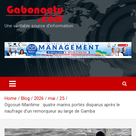
Skip
to
content
Une véritable source d'information
Home
Blog
2026
mai
25
Ogooué-Maritime : quatre marins portés disparus après le
naufrage d’un remorqueur au large de Gamba