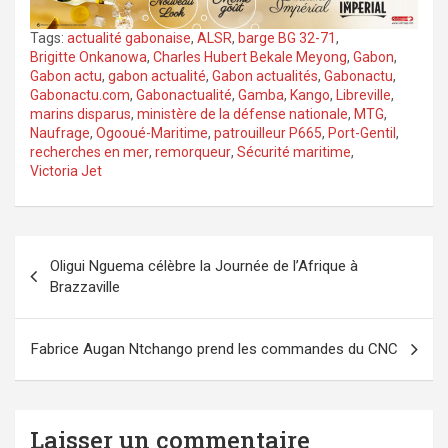
Tags:
actualité gabonaise
,
ALSR
,
barge BG 32-71
,
Brigitte Onkanowa
,
Charles Hubert Bekale Meyong
,
Gabon
,
Gabon actu
,
gabon actualité
,
Gabon actualités
,
Gabonactu
,
Gabonactu.com
,
Gabonactualité
,
Gamba
,
Kango
,
Libreville
,
marins disparus
,
ministère de la défense nationale
,
MTG
,
Naufrage
,
Ogooué-Maritime
,
patrouilleur P665
,
Port-Gentil
,
recherches en mer
,
remorqueur
,
Sécurité maritime
,
Victoria Jet
Navigation
Oligui Nguema célèbre la Journée de l’Afrique à
de
Brazzaville
l’article
Fabrice Augan Ntchango prend les commandes du CNC
Laisser un commentaire