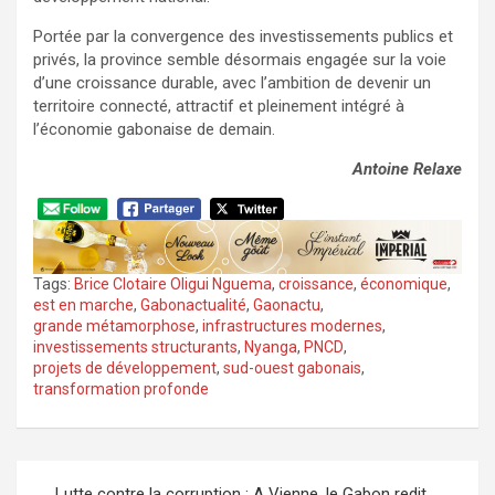
Portée par la convergence des investissements publics et
privés, la province semble désormais engagée sur la voie
d’une croissance durable, avec l’ambition de devenir un
territoire connecté, attractif et pleinement intégré à
l’économie gabonaise de demain.
Antoine Relaxe
Tags:
Brice Clotaire Oligui Nguema
,
croissance
,
économique
,
est en marche
,
Gabonactualité
,
Gaonactu
,
grande métamorphose
,
infrastructures modernes
,
investissements structurants
,
Nyanga
,
PNCD
,
projets de développement
,
sud-ouest gabonais
,
transformation profonde
Navigation
Lutte contre la corruption : A Vienne, le Gabon redit