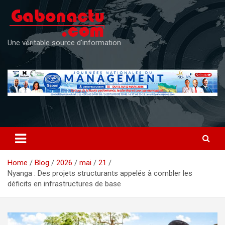
Skip
to
content
Une véritable source d'information
Home
Blog
2026
mai
21
Nyanga : Des projets structurants appelés à combler les
déficits en infrastructures de base