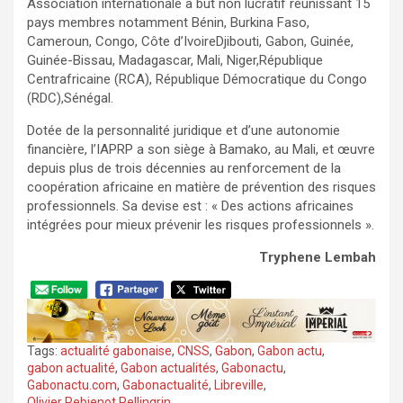
Association internationale à but non lucratif réunissant 15
pays membres notamment Bénin, Burkina Faso,
Cameroun, Congo, Côte d’IvoireDjibouti, Gabon, Guinée,
Guinée-Bissau, Madagascar, Mali, Niger,République
Centrafricaine (RCA), République Démocratique du Congo
(RDC),Sénégal.
Dotée de la personnalité juridique et d’une autonomie
financière, l’IAPRP a son siège à Bamako, au Mali, et œuvre
depuis plus de trois décennies au renforcement de la
coopération africaine en matière de prévention des risques
professionnels. Sa devise est : « Des actions africaines
intégrées pour mieux prévenir les risques professionnels ».
Tryphene Lembah
Tags:
actualité gabonaise
,
CNSS
,
Gabon
,
Gabon actu
,
gabon actualité
,
Gabon actualités
,
Gabonactu
,
Gabonactu.com
,
Gabonactualité
,
Libreville
,
Olivier Rebienot Pellingrin