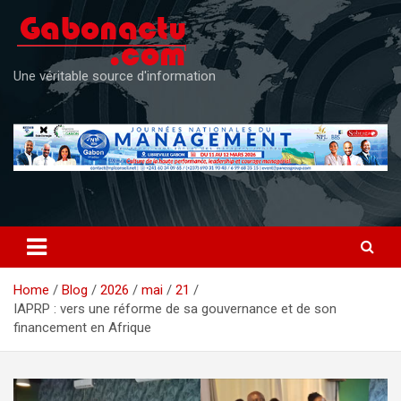
Skip
to
content
Une véritable source d'information
Home
Blog
2026
mai
21
IAPRP : vers une réforme de sa gouvernance et de son
financement en Afrique