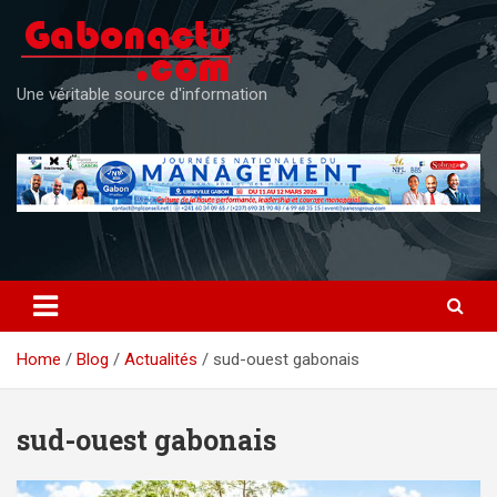
Skip
to
content
Une véritable source d'information
Home
Blog
Actualités
sud-ouest gabonais
sud-ouest gabonais