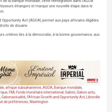
et de la Banque mondiale, cette réintégration dans l’AGOA
stisseurs étrangers et marque une nouvelle étape dans le
on.
d Opportunity Act (AGOA) permet aux pays africains éligibles
 droits de douane.
urs critères liés à la démocratie, à la bonne gouvernance, aux
ale
,
afrique subsaharienne
,
AGOA
,
Banque mondiale
,
rique
,
FMI
,
Fonds monétaire international
,
Gabon
,
Gabon actu
,
,
Gabonactualité
,
l’African Growth and Opportunity Act
,
Libreville
sé de préférences
,
Washington