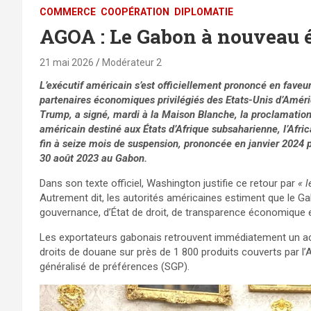
COMMERCE
⁠COOPÉRATION
DIPLOMATIE
AGOA : Le Gabon à nouveau é
21 mai 2026
Modérateur 2
L’exécutif américain s’est officiellement prononcé en faveu
partenaires économiques privilégiés des Etats-Unis d’Améri
Trump, a signé, mardi à la Maison Blanche, la proclamatio
américain destiné aux États d’Afrique subsaharienne, l’Afr
fin à seize mois de suspension, prononcée en janvier 2024 p
30 août 2023 au Gabon.
Dans son texte officiel, Washington justifie ce retour par
« 
Autrement dit, les autorités américaines estiment que le G
gouvernance, d’État de droit, de transparence économique et
Les exportateurs gabonais retrouvent immédiatement un ac
droits de douane sur près de 1 800 produits couverts par l’
généralisé de préférences (SGP).