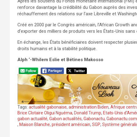
Après les soutiens du Fonds monétaire international (FMI) 
renforce davantage la crédibilité du Gabon auprès des inve
réchauffement des relations sur l’axe Libreville et Washingt
Créé en 2000 par le Congrès américain, l’African Growth an
d’exporter des milliers de produits vers les États-Unis sans
En échange, les États bénéficiaires doivent respecter plusie
droits humains et à la stabilité politique.
Alph ’-Whilem Eslie et Bétines Makosso
Tags:
actualité gabonaise
,
administration Biden
,
Afrique centr
Brice Clotaire Oligui Nguéma
,
Donald Trump
,
Etats-Unis d’Amé
gabon actualité
,
Gabon actualités
,
Gabonactu
,
Gabonactu.com
,
Maison Blanche
,
président américain
,
SGP
,
Système générali