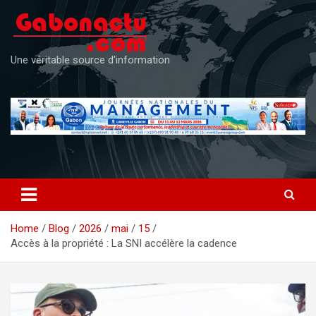
Skip
to
content
Une véritable source d'information
Home
Blog
2026
mai
15
Accès à la propriété : La SNI accélère la cadence