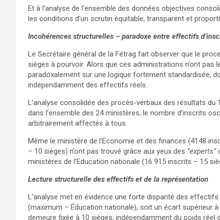
Et à l’analyse de l’ensemble des données objectives consoli
les conditions d’un scrutin équitable, transparent et proport
Incohérences structurelles – paradoxe entre effectifs d’inscr
Le Secrétaire général de la Fétrag fait observer que le pro
sièges à pourvoir. Alors que ces administrations n’ont pas le
paradoxalement sur une logique fortement standardisée, do
indépendamment des effectifs réels.
L’analyse consolidée des procès-verbaux des résultats du 
dans l’ensemble des 24 ministères, le nombre d’inscrits oscil
arbitrairement affectés à tous.
Même le ministère de l’Economie et des finances (4148 inscr
– 10 sièges) n’ont pas trouvé grâce aux yeux des
‘’experts’’
d
ministères de l’Education nationale (16 915 inscrits – 15 si
Lecture structurelle des effectifs et de la représentation
L’analyse met en évidence une forte disparité des effectifs
(maximum – Éducation nationale), soit un écart supérieur à 
demeure fixée à 10 sièges, indépendamment du poids réel d