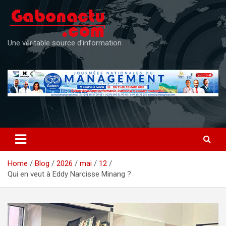
Skip
to
content
Une véritable source d'information
Home
Blog
2026
mai
12
Qui en veut à Eddy Narcisse Minang ?