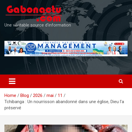
Skip
to
content
Une véritable source d'information
Home
Blog
2026
mai
11
Tchibanga : Un nourrisson abandonné dans une église, Dieu l’a
préservé