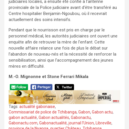
judiciaires locales, a ensuite été confié à l’antenne
provinciale de la Police judiciaire avant d’être transféré au
Centre hospitalier Benjamin-Ngoubou, où il recevrait
actuellement des soins intensifs.
Pendant que le nourrisson est pris en charge par le
personnel médical, les autorités judiciaires ont ouvert une
enquête afin de retrouver la mère de l’enfant. Cette
nouvelle affaire relance une fois de plus le débat sur
l’abandon de nouveau-nés et la nécessité de renforcer la
sensibilisation, ainsi que l’accompagnement des jeunes
mères en difficulté.
M.-O. Mignonne et Stone Ferrari Mikala
Tags:
actualité gabonaise
,
Commissariat de police de Tchibanga
,
Gabon
,
Gabon actu
,
gabon actualité
,
Gabon actualités
,
Gabonactu
,
Gabonactu.com
,
Gabonactualité
,
journal l’Union
,
Libreville
,
province de la Nyanga
,
quartier Château
,
Tchibanga