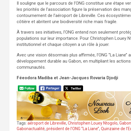
Il souligne que le parcours de l’ONG constitue une étape v
les priorités de l’association figure la préservation des m
contournement de l’aéroport de Libreville. Ces écosystèmes 
côtière et abritent une biodiversité riche mais fragile.
À travers ses initiatives, l’ONG entend non seulement proté
populations sur leur importance. Pour Christophen Louey Nto
institutionnel et chaque citoyen a un rôle à jouer.
Avec une vision désormais plus affirmée, l’ONG ‘’La Liane’
développement durable au Gabon, en multipliant les actions
communautés.
Féeodora Madiba et Jean-Jacques Rovaria Djodji
Tags:
aéroport de Libreville
,
Christophen Louey Ntogolo
,
Gabo
Gabonactualité
,
président de l’ONG ‘’La Liane’’
,
Quinzaine de l’