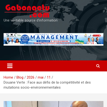
Skip
to
content
Une véritable source d'information
Home
Blog
2026
mai
11
Douane Verte : Face aux défis de la compétitivité et des
mutations socio-environnementales