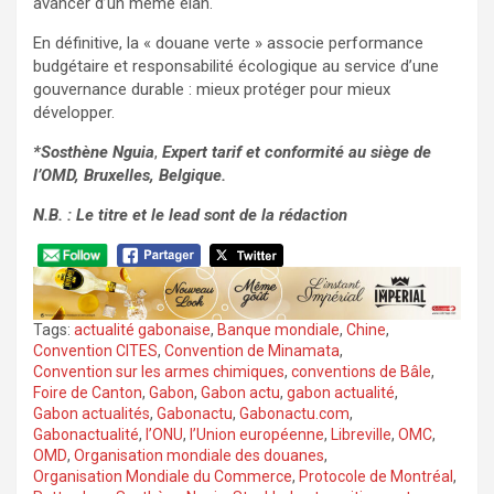
avancer d’un même élan.
En définitive, la « douane verte » associe performance
budgétaire et responsabilité écologique au service d’une
gouvernance durable : mieux protéger pour mieux
développer.
*Sosthène Nguia
,
Expert tarif et conformité au siège de
l’OMD, Bruxelles, Belgique.
N.B. : Le titre et le lead sont de la rédaction
Tags:
actualité gabonaise
,
Banque mondiale
,
Chine
,
Convention CITES
,
Convention de Minamata
,
Convention sur les armes chimiques
,
conventions de Bâle
,
Foire de Canton
,
Gabon
,
Gabon actu
,
gabon actualité
,
Gabon actualités
,
Gabonactu
,
Gabonactu.com
,
Gabonactualité
,
l’ONU
,
l’Union européenne
,
Libreville
,
OMC
,
OMD
,
Organisation mondiale des douanes
,
Organisation Mondiale du Commerce
,
Protocole de Montréal
,