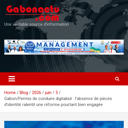
Skip
to
content
Une véritable source d'information
Home
Blog
2026
juin
5
Gabon/Permis de conduire digitalisé : l’absence de pièces
d’identité ralentit une réforme pourtant bien engagée