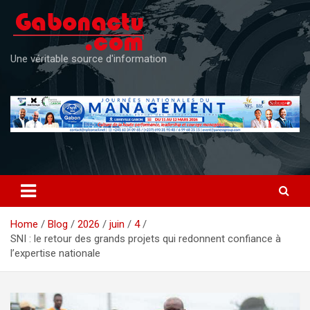
Skip
to
content
Une véritable source d'information
Home
Blog
2026
juin
4
SNI : le retour des grands projets qui redonnent confiance à
l’expertise nationale