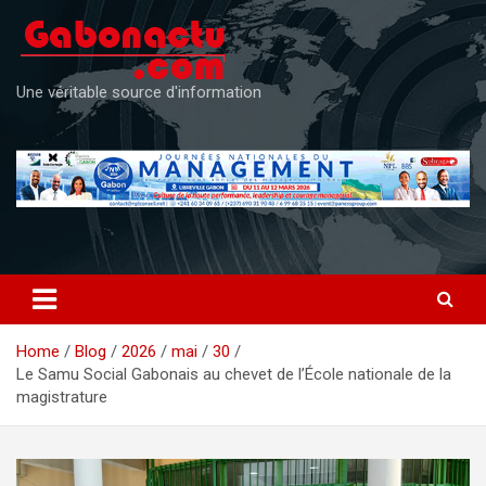
Skip
to
content
Une véritable source d'information
Home
Blog
2026
mai
30
Le Samu Social Gabonais au chevet de l’École nationale de la
magistrature