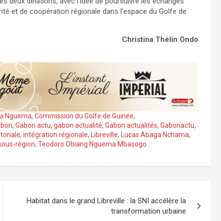
les deux délations, avec l’idée de poursuivre les échanges
urité et de coopération régionale dans l’espace du Golfe de
Christina Thélin Ondo
igui Nguema
,
Commission du Golfe de Guinée
,
abon
,
Gabon actu
,
gabon actualité
,
Gabon actualités
,
Gabonactu
,
toriale
,
intégration régionale
,
Libreville
,
Lucas Abaga Nchama
,
sous-région
,
Teodoro Obiang Nguema Mbasogo
Habitat dans le grand Libreville : la SNI accélère la
transformation urbaine