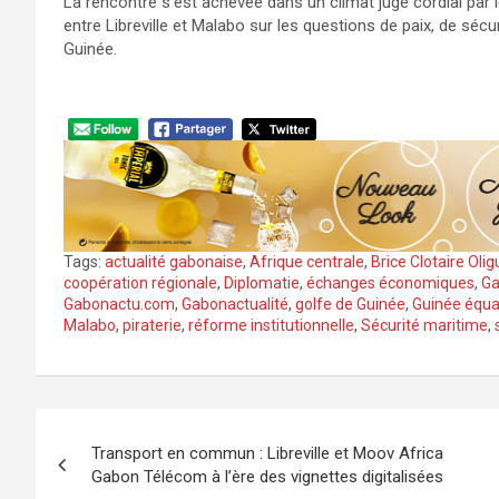
La rencontre s’est achevée dans un climat jugé cordial par 
entre Libreville et Malabo sur les questions de paix, de séc
Guinée.
Tags:
actualité gabonaise
,
Afrique centrale
,
Brice Clotaire Ol
coopération régionale
,
Diplomatie
,
échanges économiques
,
G
Gabonactu.com
,
Gabonactualité
,
golfe de Guinée
,
Guinée équa
Malabo
,
piraterie
,
réforme institutionnelle
,
Sécurité maritime
,
Navigation
Transport en commun : Libreville et Moov Africa
de
Gabon Télécom à l’ère des vignettes digitalisées