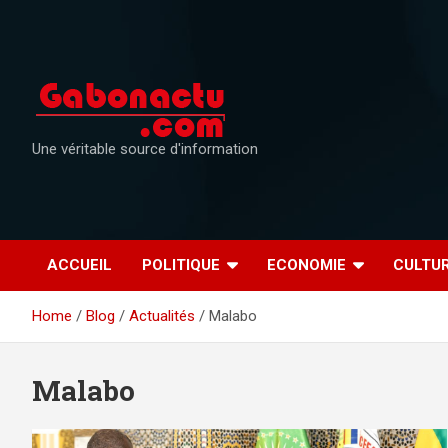
Skip
to
content
Une véritable source d'information
ACCUEIL
POLITIQUE
ECONOMIE
CULTU
Home
Blog
Actualités
Malabo
Malabo