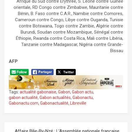
Afrique du Sud contre Érythrée, S. Leone contre Guinée
orientale, RD Congo contre Zimbabwe, Mauritanie contre
Bénin, B. Faso contre C.A.R., Namibie contre Comores,
Cameroun contre Congo, Libye contre Ouganda, Tunisie
contre Botswana, Togo contre Zambie, Algérie contre
Burundi, Soudan contre Mozambique, Sénégal contre
Éthiopie, Rwanda contre Costa Rica, Mali contre Libéria,
Tanzanie contre Madagascar, Nigéria contre Grande-
Bissau
AFP
Tags:
actualité gabonaise
,
Gabon
,
Gabon actu
,
gabon actualité
,
Gabon actualités
,
Gabonactu
,
Gabonactu.com
,
Gabonactualité
,
Libreville
Navigation
Affaire Bilie-By-Nzé : L’Assemblée nationale française