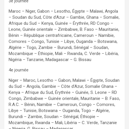
3e journée
Maroc – Niger, Gabon – Lesotho, Égypte – Malawi, Angola
– Soudan du Sud, Côte d’Azur – Gambie, Ghana – Somalie,
Afrique du Sud – Kenya, Guinée – Érythrée, RD Congo –
Leone, Guinée orientale – Zimbabwe, B. Faso – Mauritanie,
Bénin – République centrafricaine, Cameroun – Namibie,
Comores – Congo, Tunisie – Libye, Ouganda – Botswana,
Algérie – Togo, Zambie – Burundi, Sénégal – Soudan,
Mozambique – Éthiopie, Mali – Rwanda, C. Verde – Libéria,
Nigéria – Tanzanie, Madagascar – G. Bissau
4e journée
Niger – Maroc, Lesotho – Gabon, Malawi – Égypte, Soudan
du Sud – Angola, Gambie – Côte d’Azur, Somalie Ghana –
Kenya – Afrique du Sud, Érythrée – Guinée, S. Leone – RD
Congo, Zimbabwe – Guinée orientale, Mauritanie – B. Faso,
R.A.C. – Bénin, Namibie – Cameroun, Congo – Comores,
Libye – Tunisie, Botswana – Ouganda, Togo – Algérie,
Burundi – Zambie, Soudan – Sénégal, Éthiopie –
Mozambique, Rwanda – Mali, Libéria – C. Verde, Tanzanie
– Nigeria, G. Bissau – Madagascar