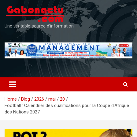
Skip
to
content
Une véritable source d'information
Home
Blog
2026
mai
20
Football : Calendrier des qualifications pour la Coupe d’Afrique
des Nations 2027