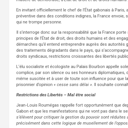
En invitant officiellement le chef de l’État gabonais à Paris
préventive dans des conditions indignes, la France envoie, 
qui ne trompe personne.
Il s’interroge donc sur la responsabilité que la France porte
principes de l’État de droit, des droits humains et des enga
démarches qu’il entend entreprendre auprès des autorités gab
des traitements dégradants dans le pays, qui s’accompagnera
droits syndicaux, restrictions croissantes des libertés publ
L’élu socialiste et écologiste au Palais Bourbon appelle so
complice, par son silence ou ses honneurs diplomatiques, d’un
même suscitée et à user de toute son influence pour que la 
prisonnier d’opinion
« cesse sans délai »
. Il souhaite connaî
Restrictions des Libertés – Mal être social
Jean-Louis Roumégas rappelle fort opportunément que depui
Gabon et que les manifestations qui ne vont pas dans le se
s’élèvent pour critiquer la gestion du pouvoir sont réduites 
précisément dans cette logique de musellement de l’opposi