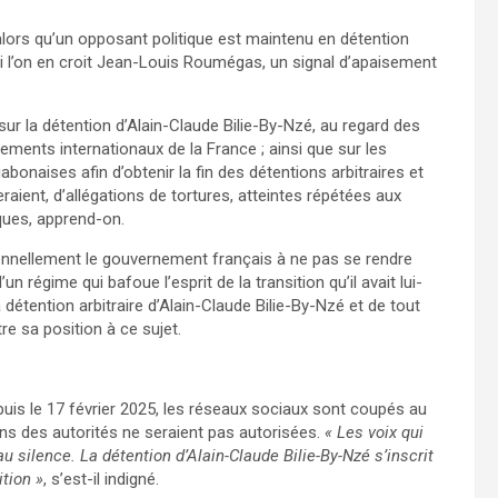
, alors qu’un opposant politique est maintenu en détention
si l’on en croit Jean-Louis Roumégas, un signal d’apaisement
 sur la détention d’Alain-Claude Bilie-By-Nzé, au regard des
gements internationaux de la France ; ainsi que sur les
onaises afin d’obtenir la fin des détentions arbitraires et
ient, d’allégations de tortures, atteintes répétées aux
iques, apprend-on.
lennellement le gouvernement français à ne pas se rendre
 régime qui bafoue l’esprit de la transition qu’il avait lui-
détention arbitraire d’Alain-Claude Bilie-By-Nzé et de tout
tre sa position à ce sujet.
s le 17 février 2025, les réseaux sociaux sont coupés au
ns des autorités ne seraient pas autorisées.
« Les voix qui
au silence. La détention d’Alain-Claude Bilie-By-Nzé s’inscrit
tion »
, s’est-il indigné.