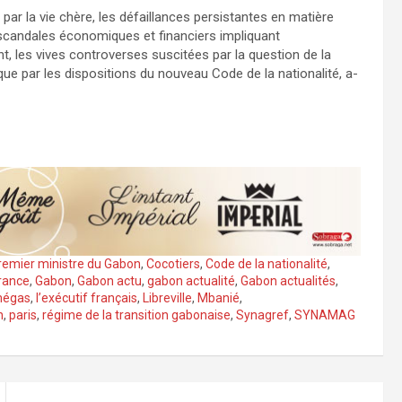
par la vie chère, les défaillances persistantes en matière
es scandales économiques et financiers impliquant
, les vives controverses suscitées par la question de la
que par les dispositions du nouveau Code de la nationalité, a-
remier ministre du Gabon
,
Cocotiers
,
Code de la nationalité
,
rance
,
Gabon
,
Gabon actu
,
gabon actualité
,
Gabon actualités
,
mégas
,
l’exécutif français
,
Libreville
,
Mbanié
,
n
,
paris
,
régime de la transition gabonaise
,
Synagref
,
SYNAMAG