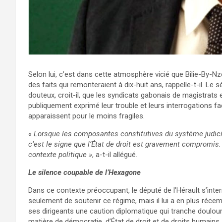
Selon lui, c’est dans cette atmosphère vicié que Bilie-By-Nz
des faits qui remonteraient à dix-huit ans, rappelle-t-il. Le
douteux, croit-il, que les syndicats gabonais de magistrats
publiquement exprimé leur trouble et leurs interrogations 
apparaissent pour le moins fragiles.
« Lorsque les composantes constitutives du système judici
c’est le signe que l’État de droit est gravement compromis
contexte politique »
, a-t-il allégué.
Le silence coupable de l’Hexagone
Dans ce contexte préoccupant, le député de l’Hérault s’inter
seulement de soutenir ce régime, mais il lui a en plus récemm
ses dirigeants une caution diplomatique qui tranche doulo
matière de démocratie, d’État de droit et de droits humains.