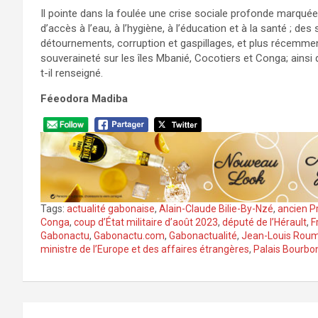
Il pointe dans la foulée une crise sociale profonde marquée 
d’accès à l’eau, à l’hygiène, à l’éducation et à la santé ; d
détournements, corruption et gaspillages, et plus récemment
souveraineté sur les îles Mbanié, Cocotiers et Conga; ainsi 
t-il renseigné.
Féeodora Madiba
Tags:
actualité gabonaise
,
Alain-Claude Bilie-By-Nzé
,
ancien P
Conga
,
coup d’État militaire d’août 2023
,
député de l’Hérault
,
F
Gabonactu
,
Gabonactu.com
,
Gabonactualité
,
Jean-Louis Rou
ministre de l’Europe et des affaires étrangères
,
Palais Bourbo
Navigation