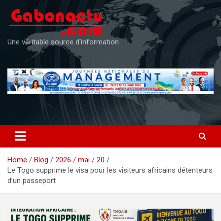
Skip
to
content
Une véritable source d'information
Home
Blog
2026
mai
20
Le Togo supprime le visa pour les visiteurs africains détenteurs
d’un passeport