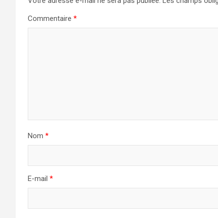
Votre adresse e-mail ne sera pas publiée.
Les champs oblig
Commentaire
*
Nom
*
E-mail
*