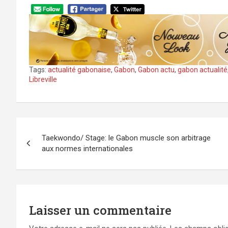
Tags:
actualité gabonaise
,
Gabon
,
Gabon actu
,
gabon actualité
Libreville
Navigation
Taekwondo/ Stage: le Gabon muscle son arbitrage
de
aux normes internationales
l’article
Laisser un commentaire