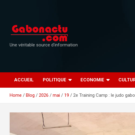
Skip
to
content
Une véritable source d'information
ACCUEIL
POLITIQUE
ECONOMIE
CULTU
Home
Blog
2026
mai
19
2e Training Camp : le judo gabo