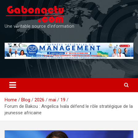
Skip
to
content
Une véritable source d'information
Home
Blog
2026
mai
19
Forum de Bakou : Angelica Ivala défend le rôle stratégique de la
jeunesse africaine