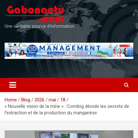
Skip
to
content
Une véritable source d'information
Home
Blog
2026
mai
18
« Nouvelle vision de la mine » : Comilog dévoile les secrets de
l’extraction et de la production du manganèse