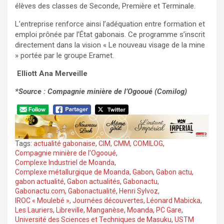
élèves des classes de Seconde, Première et Terminale.
L’entreprise renforce ainsi l’adéquation entre formation et
emploi prônée par l’État gabonais. Ce programme s’inscrit
directement dans la vision « Le nouveau visage de la mine
» portée par le groupe Eramet.
‎
Elliott Ana Merveille
*Source : Compagnie minière de l’Ogooué (Comilog)
Tags:
actualité gabonaise
,
CIM
,
CMM
,
COMILOG
,
Compagnie minière de l’Ogooué
,
Complexe Industriel de Moanda
,
Complexe métallurgique de Moanda
,
Gabon
,
Gabon actu
,
gabon actualité
,
Gabon actualités
,
Gabonactu
,
Gabonactu.com
,
Gabonactualité
,
Henri Sylvoz
,
IROC « Moulebé »
,
Journées découvertes
,
Léonard Mabicka
,
Les Lauriers
,
Libreville
,
Manganèse
,
Moanda
,
PC Gare
,
Université des Sciences et Techniques de Masuku
,
USTM