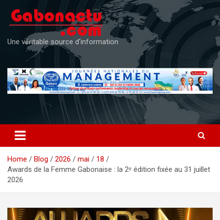
Skip
to
content
Une véritable source d'information
Home
Blog
2026
mai
18
Awards de la Femme Gabonaise : la 2ᵉ édition fixée au 31 juillet
2026