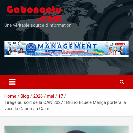
Skip
to
content
Une véritable source d'information
Home
Blog
2026
mai
17
Tirage au sort de la CAN 2027 : Bruno Ecuele Manga portera la
voix du Gabon au Caire