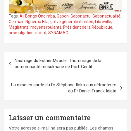
Tags:
Ali Bongo Ondimba
,
Gabon
,
Gabonactu
,
Gabonactualité
,
Germain Nguema Ella
,
grève générale illimitée
,
Libreville
,
Magistrats
,
moyens roulants
,
Président de la République
,
promulgation
,
statut
,
SYNAMAG
Navigation
Naufrage du Esther Miracle : l’hommage de la
de
communauté musulmane de Port-Gentil
l’article
La mise en garde du Dr Stéphane Iloko aux détracteurs
du Pr Daniel Franck Idiata
Laisser un commentaire
Votre adresse e-mail ne sera pas publiée.
Les champs