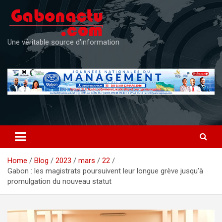
Skip
to
content
Une véritable source d'information
Home
Blog
2023
mars
22
Gabon : les magistrats poursuivent leur longue grève jusqu’à
promulgation du nouveau statut