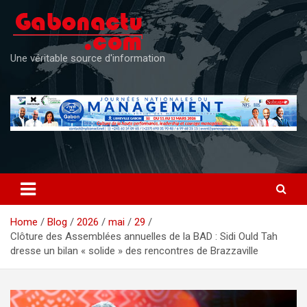
Skip
to
content
Une véritable source d'information
Home
Blog
2026
mai
29
Clôture des Assemblées annuelles de la BAD : Sidi Ould Tah
dresse un bilan « solide » des rencontres de Brazzaville