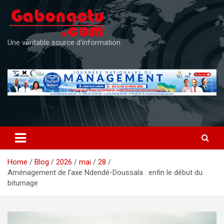
Skip
to
content
Une véritable source d'information
Home
Blog
2026
mai
28
Aménagement de l’axe Ndendé-Doussala : enfin le début du
bitumage