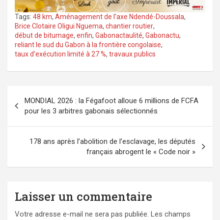
Tags:
48 km
,
Aménagement de l’axe Ndendé-Doussala
,
Brice Clotaire Oligui Nguema
,
chantier routier
,
début de bitumage
,
enfin
,
Gabonactaulité
,
Gabonactu
,
reliant le sud du Gabon à la frontière congolaise
,
taux d’exécution limité à 27 %
,
travaux publics
Navigation
MONDIAL 2026 : la Fégafoot alloue 6 millions de FCFA
de
pour les 3 arbitres gabonais sélectionnés
l’article
178 ans après l’abolition de l’esclavage, les députés
français abrogent le « Code noir »
Laisser un commentaire
Votre adresse e-mail ne sera pas publiée.
Les champs