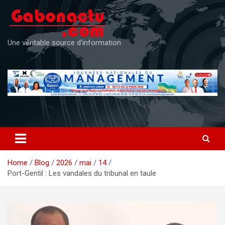
Skip
to
content
Une véritable source d'information
Home
Blog
2026
mai
14
Port-Gentil : Les vandales du tribunal en taule