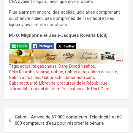
CFA avaient disparu, ainsi que divers objets.
Plus alarmant encore, des scellés judiciaires comprenant
du chanvre indien, des comprimés de Tramadol et des
bijoux y avaient été soustraits.
M.-O. Mignonne et Jean-Jacques Rovaria Djodji
Tags:
actualité gabonaise
,
Darel Diboti Nzahou
,
Délia Koumba Ngoma
,
Gabon
,
Gabon actu
,
gabon actualité
,
Gabon actualités
,
Gabonactu
,
Gabonactu.com
,
Gabonactualité
,
Libreville
,
procureur de la République
,
Tramadol
,
Tribunal de première instance de Port-Gentil
Navigation
Gabon : Arrivée de 67 000 compteurs d’électricité et 60
de
000 compteurs d’eau pour résorber la pénurie
l’article