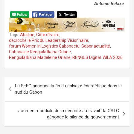
Antoine Relaxe
Tags:
Abidjan
,
Côte d’Ivoire
,
décroche le Prix du Leadership Visionnaire
,
forum Women in Logistics Gabonactu
,
Gabonactualité
,
Gabonaise Renguila Ikana Orlane
,
Renguila Ikana Madeleine Orlane
,
RENGUS Digital
,
WILA 2026
Navigation
La SEEG annonce la fin du calvaire énergétique dans le
de
sud du Gabon
l’article
Journée mondiale de la sécurité au travail : la CSTG
dénonce le silence du gouvernement