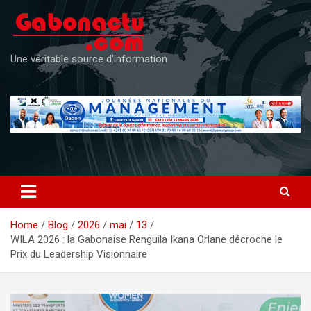
Skip
to
content
Une véritable source d'information
Home
Blog
2026
mai
13
WILA 2026 : la Gabonaise Renguila Ikana Orlane décroche le
Prix du Leadership Visionnaire