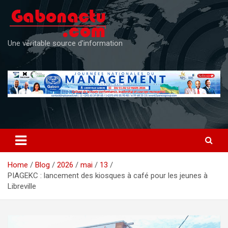
Skip
to
content
Une véritable source d'information
Home
Blog
2026
mai
13
PIAGEKC : lancement des kiosques à café pour les jeunes à
Libreville