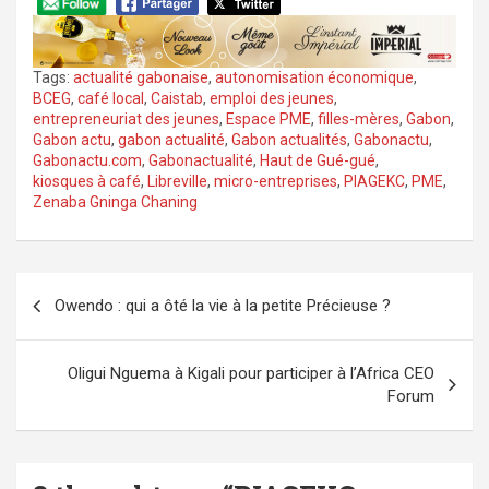
Tags:
actualité gabonaise
,
autonomisation économique
,
BCEG
,
café local
,
Caistab
,
emploi des jeunes
,
entrepreneuriat des jeunes
,
Espace PME
,
filles-mères
,
Gabon
,
Gabon actu
,
gabon actualité
,
Gabon actualités
,
Gabonactu
,
Gabonactu.com
,
Gabonactualité
,
Haut de Gué-gué
,
kiosques à café
,
Libreville
,
micro-entreprises
,
PIAGEKC
,
PME
,
Zenaba Gninga Chaning
Navigation
Owendo : qui a ôté la vie à la petite Précieuse ?
de
l’article
Oligui Nguema à Kigali pour participer à l’Africa CEO
Forum