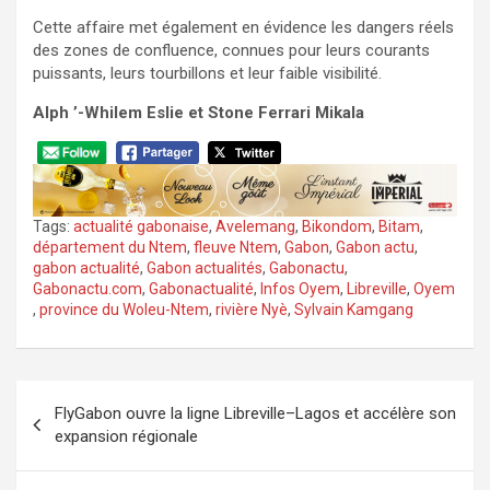
Cette affaire met également en évidence les dangers réels
des zones de confluence, connues pour leurs courants
puissants, leurs tourbillons et leur faible visibilité.
Alph ’-Whilem Eslie et Stone Ferrari Mikala
Tags:
actualité gabonaise
,
Avelemang
,
Bikondom
,
Bitam
,
département du Ntem
,
fleuve Ntem
,
Gabon
,
Gabon actu
,
gabon actualité
,
Gabon actualités
,
Gabonactu
,
Gabonactu.com
,
Gabonactualité
,
Infos Oyem
,
Libreville
,
Oyem
,
province du Woleu-Ntem
,
rivière Nyè
,
Sylvain Kamgang
Navigation
FlyGabon ouvre la ligne Libreville–Lagos et accélère son
de
expansion régionale
l’article