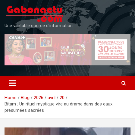
Skip
to
content
Une véritable source d'information
Home
Blog
2026
avril
20
Bitam : Un rituel mystique vire au drame dans des eaux
présumées sacrées