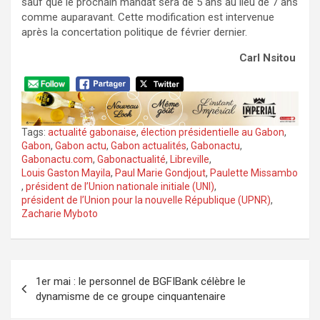
sauf que le prochain mandat sera de 5 ans au lieu de 7 ans
comme auparavant. Cette modification est intervenue
après la concertation politique de février dernier.
Carl Nsitou
Tags:
actualité gabonaise
,
élection présidentielle au Gabon
,
Gabon
,
Gabon actu
,
Gabon actualités
,
Gabonactu
,
Gabonactu.com
,
Gabonactualité
,
Libreville
,
Louis Gaston Mayila
,
Paul Marie Gondjout
,
Paulette Missambo
,
président de l’Union nationale initiale (UNI)
,
président de l’Union pour la nouvelle République (UPNR)
,
Zacharie Myboto
Navigation
1er mai : le personnel de BGFIBank célèbre le
de
dynamisme de ce groupe cinquantenaire
l’article