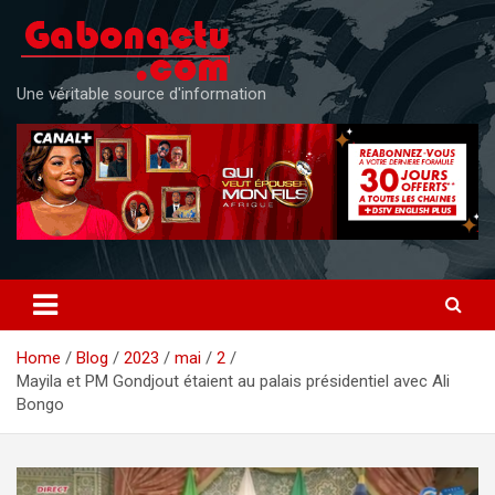
Skip
to
content
Une véritable source d'information
Home
Blog
2023
mai
2
Mayila et PM Gondjout étaient au palais présidentiel avec Ali
Bongo