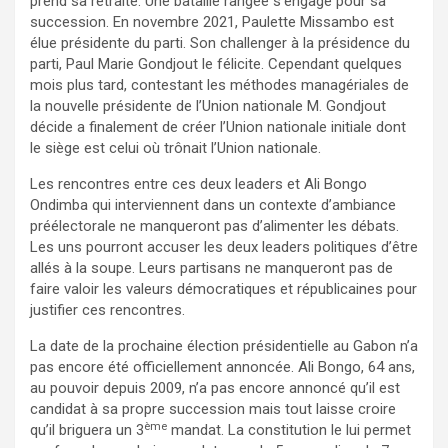
prend sa retraite. Une bataille rangée s’engage pour sa
succession. En novembre 2021, Paulette Missambo est
élue présidente du parti. Son challenger à la présidence du
parti, Paul Marie Gondjout le félicite. Cependant quelques
mois plus tard, contestant les méthodes managériales de
la nouvelle présidente de l’Union nationale M. Gondjout
décide a finalement de créer l’Union nationale initiale dont
le siège est celui où trônait l’Union nationale.
Les rencontres entre ces deux leaders et Ali Bongo
Ondimba qui interviennent dans un contexte d’ambiance
préélectorale ne manqueront pas d’alimenter les débats.
Les uns pourront accuser les deux leaders politiques d’être
allés à la soupe. Leurs partisans ne manqueront pas de
faire valoir les valeurs démocratiques et républicaines pour
justifier ces rencontres.
La date de la prochaine élection présidentielle au Gabon n’a
pas encore été officiellement annoncée. Ali Bongo, 64 ans,
au pouvoir depuis 2009, n’a pas encore annoncé qu’il est
candidat à sa propre succession mais tout laisse croire
ème
qu’il briguera un 3
mandat. La constitution le lui permet