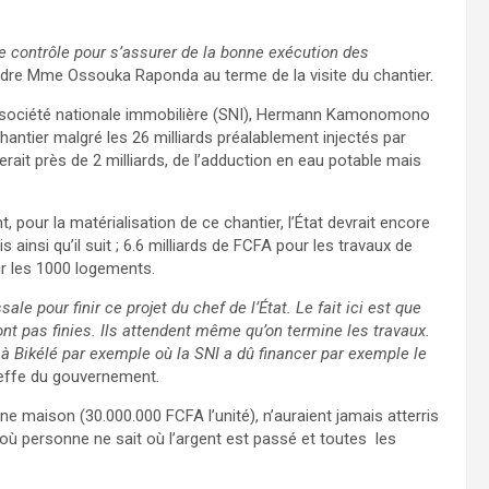
de contrôle pour s’assurer de la bonne exécution des
dre Mme Ossouka Raponda au terme de la visite du chantier.
 la société nationale immobilière (SNI), Hermann Kamonomono
chantier malgré les 26 milliards préalablement injectés par
ûterait près de 2 milliards, de l’adduction en eau potable mais
our la matérialisation de ce chantier, l’État devrait encore
 ainsi qu’il suit ; 6.6 milliards de FCFA pour les travaux de
our les 1000 logements.
e pour finir ce projet du chef de l’État. Le fait ici est que
nt pas finies. Ils attendent même qu’on termine les travaux.
à Bikélé par exemple où la SNI a dû financer par exemple le
effe du gouvernement.
e maison (30.000.000 FCFA l’unité), n’auraient jamais atterris
t où personne ne sait où l’argent est passé et toutes les