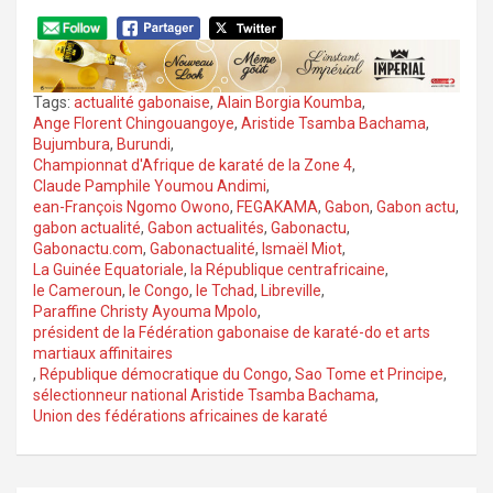
Tags:
actualité gabonaise
,
Alain Borgia Koumba
,
Ange Florent Chingouangoye
,
Aristide Tsamba Bachama
,
Bujumbura
,
Burundi
,
Championnat d'Afrique de karaté de la Zone 4
,
Claude Pamphile Youmou Andimi
,
ean-François Ngomo Owono
,
FEGAKAMA
,
Gabon
,
Gabon actu
,
gabon actualité
,
Gabon actualités
,
Gabonactu
,
Gabonactu.com
,
Gabonactualité
,
Ismaël Miot
,
La Guinée Equatoriale
,
la République centrafricaine
,
le Cameroun
,
le Congo
,
le Tchad
,
Libreville
,
Paraffine Christy Ayouma Mpolo
,
président de la Fédération gabonaise de karaté-do et arts
martiaux affinitaires
,
République démocratique du Congo
,
Sao Tome et Principe
,
sélectionneur national Aristide Tsamba Bachama
,
Union des fédérations africaines de karaté