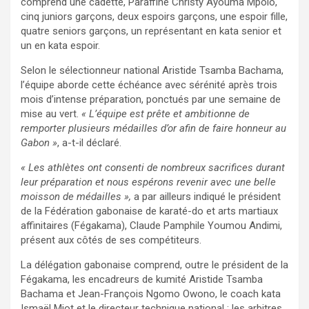
comprend une cadette, Paraffine Christy Ayouma Mpolo,
cinq juniors garçons, deux espoirs garçons, une espoir fille,
quatre seniors garçons, un représentant en kata senior et
un en kata espoir.
Selon le sélectionneur national Aristide Tsamba Bachama,
l’équipe aborde cette échéance avec sérénité après trois
mois d’intense préparation, ponctués par une semaine de
mise au vert.
« L’équipe est prête et ambitionne de
remporter plusieurs médailles d’or afin de faire honneur au
Gabon »
, a-t-il déclaré.
« Les athlètes ont consenti de nombreux sacrifices durant
leur préparation et nous espérons revenir avec une belle
moisson de médailles »,
a par ailleurs indiqué le président
de la Fédération gabonaise de karaté-do et arts martiaux
affinitaires (Fégakama), Claude Pamphile Youmou Andimi,
présent aux côtés de ses compétiteurs.
La délégation gabonaise comprend, outre le président de la
Fégakama, les encadreurs de kumité Aristide Tsamba
Bachama et Jean-François Ngomo Owono, le coach kata
Ismaël Miot et le directeur technique national ; les arbitres