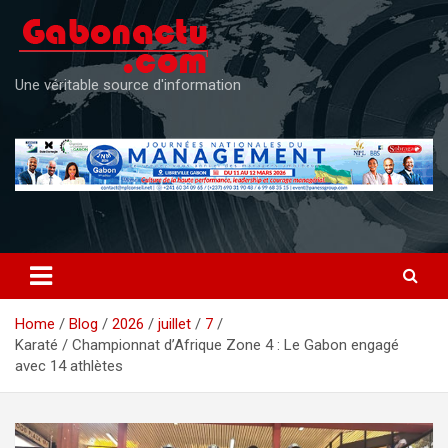
Skip
to
content
Une véritable source d'information
Home
Blog
2026
juillet
7
Karaté / Championnat d’Afrique Zone 4 : Le Gabon engagé
avec 14 athlètes