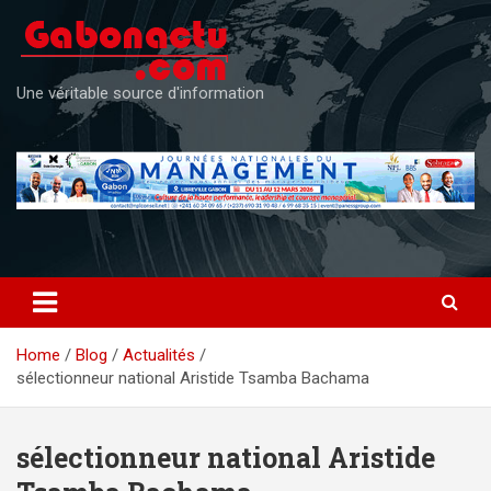
Skip
to
content
Une véritable source d'information
Home
Blog
Actualités
sélectionneur national Aristide Tsamba Bachama
sélectionneur national Aristide