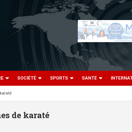
RE
SOCIÉTÉ
SPORTS
SANTÉ
INTERNA
 karaté
nes de karaté